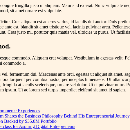
congue fringilla justo ut aliquam. Mauris id ex erat. Nunc vulputate neq
mod, sit amet ornare est vulputate.
icitur. Cras aliquam est ac eros varius, id iaculis dui auctor. Duis preti
 ante est, blandit sit amet tristique vel, lacinia pulvinar arcu. Pellente
nt. Cras justo mi, porttitor quis mattis vel, ultricies ut purus. Ut facilisi
smod.
ntesque commodo. Aliquam erat volutpat. Vestibulum in egestas velit. Pel
 dui commodo a.
vel, fermentum dui. Maecenas ante orci, egestas ut aliquet sit amet, sa
d litora torquent per conubia nostra, per inceptos himenaeos. Ut ullamcor
 fringilla at iaculis scelerisque, ornare vel dolor. Ut et pulvinar nunc.
im ipsum. Ut ac lorem sed turpis imperdiet eleifend sit amet id sapien.
 Commerce Experiences
am Shares the Business Philosophy Behind His Entrepreneurial Journey
on Backed by $35.8M Portfolio
lass for Aspiring Digital Entrepreneurs