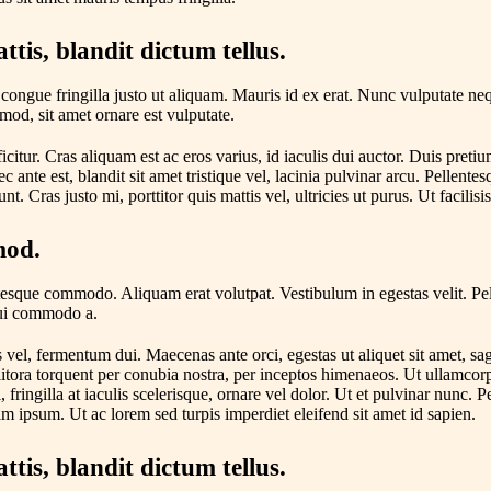
tis, blandit dictum tellus.
congue fringilla justo ut aliquam. Mauris id ex erat. Nunc vulputate neq
mod, sit amet ornare est vulputate.
icitur. Cras aliquam est ac eros varius, id iaculis dui auctor. Duis preti
 ante est, blandit sit amet tristique vel, lacinia pulvinar arcu. Pellente
nt. Cras justo mi, porttitor quis mattis vel, ultricies ut purus. Ut facilisi
smod.
ntesque commodo. Aliquam erat volutpat. Vestibulum in egestas velit. Pel
 dui commodo a.
vel, fermentum dui. Maecenas ante orci, egestas ut aliquet sit amet, sa
d litora torquent per conubia nostra, per inceptos himenaeos. Ut ullamcor
 fringilla at iaculis scelerisque, ornare vel dolor. Ut et pulvinar nunc.
im ipsum. Ut ac lorem sed turpis imperdiet eleifend sit amet id sapien.
tis, blandit dictum tellus.