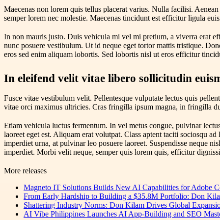
Maecenas non lorem quis tellus placerat varius. Nulla facilisi. Aenean 
semper lorem nec molestie. Maecenas tincidunt est efficitur ligula euis
In non mauris justo. Duis vehicula mi vel mi pretium, a viverra erat eff
nunc posuere vestibulum. Ut id neque eget tortor mattis tristique. Donec
eros sed enim aliquam lobortis. Sed lobortis nisl ut eros efficitur tincidu
In eleifend velit vitae libero sollicitudin eui
Fusce vitae vestibulum velit. Pellentesque vulputate lectus quis pelle
vitae orci maximus ultricies. Cras fringilla ipsum magna, in fringilla
Etiam vehicula luctus fermentum. In vel metus congue, pulvinar lectus 
laoreet eget est. Aliquam erat volutpat. Class aptent taciti sociosqu a
imperdiet urna, at pulvinar leo posuere laoreet. Suspendisse neque nisl,
imperdiet. Morbi velit neque, semper quis lorem quis, efficitur digniss
More releases
Magneto IT Solutions Builds New AI Capabilities for Adobe
From Early Hardship to Building a $35.8M Portfolio: Don Kil
Shattering Industry Norms: Don Kilam Drives Global Expansi
AI Vibe Philippines Launches AI App-Building and SEO Masterc