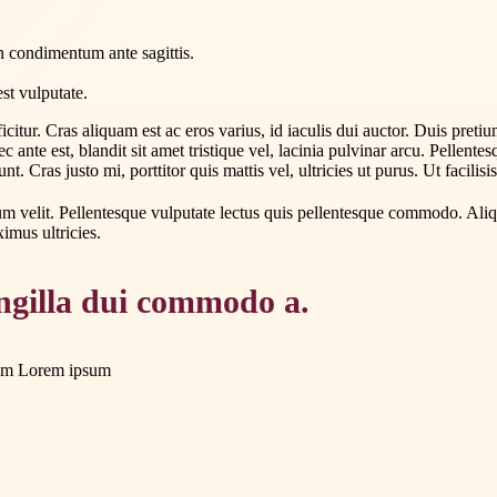
on condimentum ante sagittis.
est vulputate.
icitur. Cras aliquam est ac eros varius, id iaculis dui auctor. Duis preti
 ante est, blandit sit amet tristique vel, lacinia pulvinar arcu. Pellente
nt. Cras justo mi, porttitor quis mattis vel, ultricies ut purus. Ut facilisi
ulum velit. Pellentesque vulputate lectus quis pellentesque commodo. Ali
imus ultricies.
ingilla dui commodo a.
um
Lorem ipsum