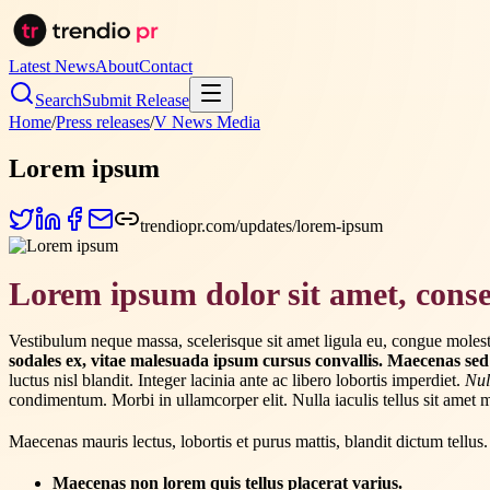
Latest News
About
Contact
Search
Submit Release
Home
/
Press releases
/
V News Media
Lorem ipsum
trendiopr.com/updates/lorem-ipsum
Lorem ipsum dolor sit amet, consec
Vestibulum neque massa, scelerisque sit amet ligula eu, congue molesti
sodales ex, vitae malesuada ipsum cursus convallis. Maecenas sed
luctus nisl blandit. Integer lacinia ante ac libero lobortis imperdiet.
Nul
condimentum. Morbi in ullamcorper elit. Nulla iaculis tellus sit amet m
Maecenas mauris lectus, lobortis et purus mattis, blandit dictum tellus.
Maecenas non lorem quis tellus placerat varius.