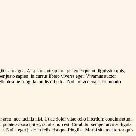
gittis a magna. Aliquam ante quam, pellentesque ut dignissim quis,
per justo sapien, in cursus libero viverra eget. Vivamus auctor
 Pellentesque fringilla mollis efficitur. Nullam venenatis commodo
r arcu, nec lacinia nisi. Ut ac dolor vitae odio interdum condimentum.
tate ac suscipit et, iaculis non est. Curabitur semper arcu ac ligula
 Nulla eget justo in felis tristique fringilla. Morbi sit amet tortor quis