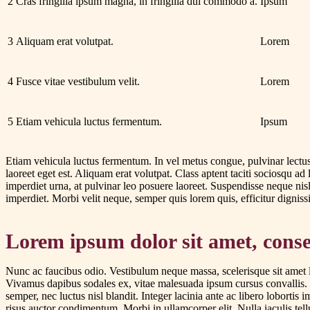
2
Cras fringilla ipsum magna, in fringilla dui commodo a.
Ipsum
3
Aliquam erat volutpat.
Lorem
4
Fusce vitae vestibulum velit.
Lorem
5
Etiam vehicula luctus fermentum.
Ipsum
Etiam vehicula luctus fermentum. In vel metus congue, pulvinar lectus 
laoreet eget est. Aliquam erat volutpat. Class aptent taciti sociosqu a
imperdiet urna, at pulvinar leo posuere laoreet. Suspendisse neque nisl,
imperdiet. Morbi velit neque, semper quis lorem quis, efficitur digniss
Lorem ipsum dolor sit amet, consec
Nunc ac faucibus odio. Vestibulum neque massa, scelerisque sit amet li
Vivamus dapibus sodales ex, vitae malesuada ipsum cursus convallis. M
semper, nec luctus nisl blandit. Integer lacinia ante ac libero lobortis 
risus auctor condimentum. Morbi in ullamcorper elit. Nulla iaculis tell