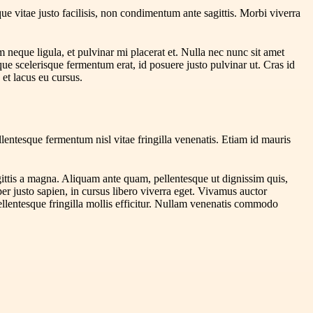
ue vitae justo facilisis, non condimentum ante sagittis. Morbi viverra
um neque ligula, et pulvinar mi placerat et. Nulla nec nunc sit amet
sque scelerisque fermentum erat, id posuere justo pulvinar ut. Cras id
s et lacus eu cursus.
lentesque fermentum nisl vitae fringilla venenatis. Etiam id mauris
gittis a magna. Aliquam ante quam, pellentesque ut dignissim quis,
per justo sapien, in cursus libero viverra eget. Vivamus auctor
 Pellentesque fringilla mollis efficitur. Nullam venenatis commodo