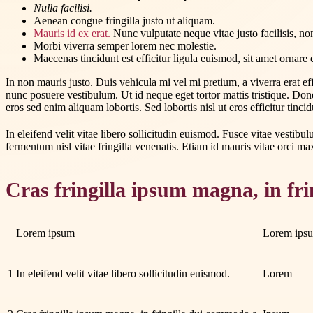
Nulla facilisi.
Aenean congue fringilla justo ut aliquam.
Mauris id ex erat.
Nunc vulputate neque vitae justo facilisis, n
Morbi viverra semper lorem nec molestie.
Maecenas tincidunt est efficitur ligula euismod, sit amet ornare 
In non mauris justo. Duis vehicula mi vel mi pretium, a viverra erat eff
nunc posuere vestibulum. Ut id neque eget tortor mattis tristique. Donec
eros sed enim aliquam lobortis. Sed lobortis nisl ut eros efficitur tincidu
In eleifend velit vitae libero sollicitudin euismod. Fusce vitae vestib
fermentum nisl vitae fringilla venenatis. Etiam id mauris vitae orci max
Cras fringilla ipsum magna, in fr
Lorem ipsum
Lorem ips
1
In eleifend velit vitae libero sollicitudin euismod.
Lorem