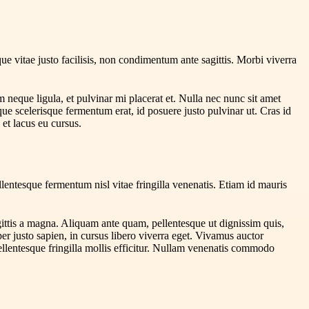
ue vitae justo facilisis, non condimentum ante sagittis. Morbi viverra
um neque ligula, et pulvinar mi placerat et. Nulla nec nunc sit amet
sque scelerisque fermentum erat, id posuere justo pulvinar ut. Cras id
s et lacus eu cursus.
lentesque fermentum nisl vitae fringilla venenatis. Etiam id mauris
gittis a magna. Aliquam ante quam, pellentesque ut dignissim quis,
per justo sapien, in cursus libero viverra eget. Vivamus auctor
 Pellentesque fringilla mollis efficitur. Nullam venenatis commodo