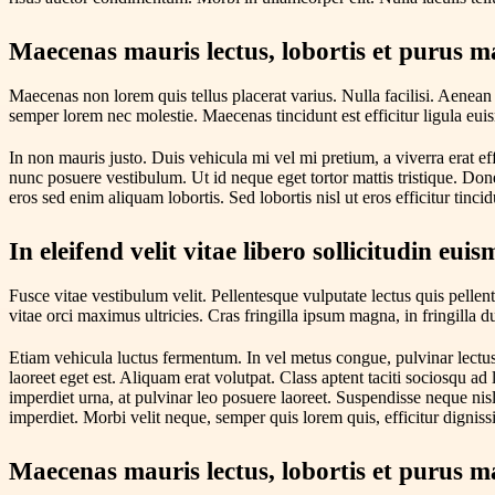
Maecenas mauris lectus, lobortis et purus mat
Maecenas non lorem quis tellus placerat varius. Nulla facilisi. Aenean 
semper lorem nec molestie. Maecenas tincidunt est efficitur ligula euis
In non mauris justo. Duis vehicula mi vel mi pretium, a viverra erat eff
nunc posuere vestibulum. Ut id neque eget tortor mattis tristique. Donec
eros sed enim aliquam lobortis. Sed lobortis nisl ut eros efficitur tincidu
In eleifend velit vitae libero sollicitudin eui
Fusce vitae vestibulum velit. Pellentesque vulputate lectus quis pelle
vitae orci maximus ultricies. Cras fringilla ipsum magna, in fringilla
Etiam vehicula luctus fermentum. In vel metus congue, pulvinar lectus 
laoreet eget est. Aliquam erat volutpat. Class aptent taciti sociosqu a
imperdiet urna, at pulvinar leo posuere laoreet. Suspendisse neque nisl,
imperdiet. Morbi velit neque, semper quis lorem quis, efficitur digniss
Maecenas mauris lectus, lobortis et purus mat