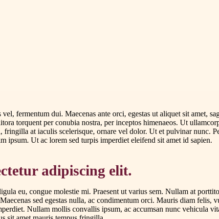
vel, fermentum dui. Maecenas ante orci, egestas ut aliquet sit amet, sa
d litora torquent per conubia nostra, per inceptos himenaeos. Ut ullamcor
 fringilla at iaculis scelerisque, ornare vel dolor. Ut et pulvinar nunc.
im ipsum. Ut ac lorem sed turpis imperdiet eleifend sit amet id sapien.
tetur adipiscing elit.
gula eu, congue molestie mi. Praesent ut varius sem. Nullam at porttito
aecenas sed egestas nulla, ac condimentum orci. Mauris diam felis, vulpu
imperdiet. Nullam mollis convallis ipsum, ac accumsan nunc vehicula vitae.
us sit amet mauris tempus fringilla.