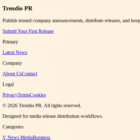
Trendio PR
Publish trusted company announcements, distribute releases, and kee
Submit Your First Release
Primary
Latest News
Company
About Us
Contact
Legal
Privacy
Terms
Cookies
©
2026
Trendio PR
. All rights reserved.
Designed for media release distribution workflows.
Categories
V News Media
Business